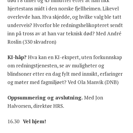
død i 8 timer og 45 minutter etter at han fikk
hjertestans midt i den norske fjellheimen. Likevel
overlevde han. Hva skjedde, og hvilke valg ble tatt
underveis? Hvorfor ble redningshelikopteret sendt
inn på tross av at han var teknisk død? Med André
Roslin (330 skvadron)
KI-håp?
Hva kan en KI-ekspert, uten forkunnskap
om redningstjenesten, se av muligheter og
blindsoner etter en dag fylt med innsikt, erfaringer
og møter med fagmiljøet? Ved Ola Manvik (DNB)
Oppsummering og avslutning.
Med Jon
Halvorsen, direktør HRS.
16.30
Vel hjem!