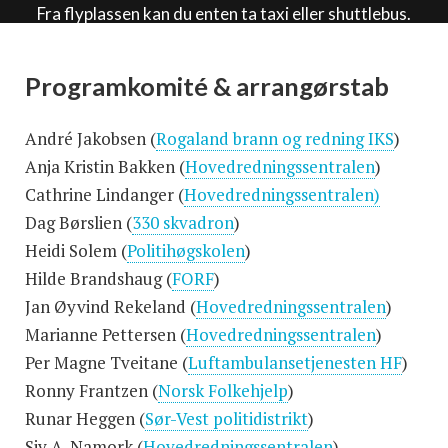
Fra flyplassen kan du enten ta taxi eller shuttlebus.
Finn avgangstider på
Vy.no
.
For de som kommer med bil er det mulig å parkere
Programkomité & arrangørstab
rett ved hotellet.
André Jakobsen (
Rogaland brann og redning IKS
)
Anja Kristin Bakken (
Hovedredningssentralen
)
Cathrine Lindanger (
Hovedredningssentralen)
Dag Børslien (
330 skvadron
)
Heidi Solem (
Politihøgskolen
)
Hilde Brandshaug (
FORF
)
Jan Øyvind Rekeland (
Hovedredningssentralen
)
Marianne Pettersen (
Hovedredningssentralen
)
Per Magne Tveitane (
Luftambulansetjenesten HF
)
Ronny Frantzen (
Norsk Folkehjelp
)
Runar Heggen (
Sør-Vest politidistrikt
)
Siv A. Namork (
Hovedredningssentralen
)